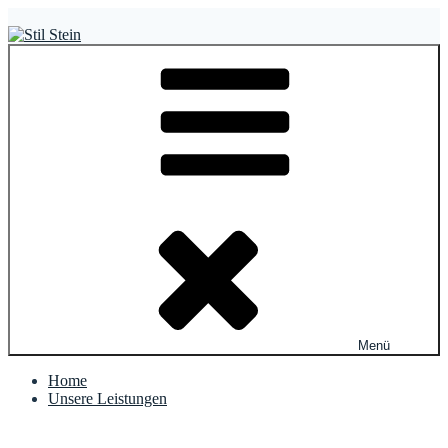
Zum
Inhalt
springen
Stil Stein
Stil & Stein GmbH
Menü
Home
Unsere Leistungen