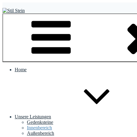
Zum
Inhalt
springen
Stil Stein
Stil & Stein GmbH
Home
Unsere Leistungen
Gedenksteine
Innenbereich
Außenbereich