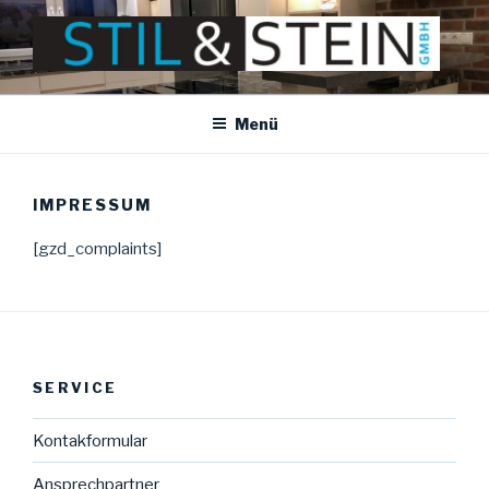
Zum
Inhalt
springen
STIL STEIN
Stil & Stein GmbH
Menü
IMPRESSUM
[gzd_complaints]
SERVICE
Kontakformular
Ansprechpartner