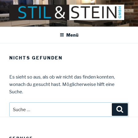
Zum
Inhalt
springen
STIL STEIN
Stil & Stein GmbH
Menü
NICHTS GEFUNDEN
Es sieht so aus, als ob wir nicht das finden konnten,
wonach du gesucht hast. Möglicherweise hilft eine
Suche.
Suche
Suche
nach: